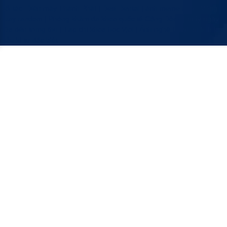
Đối tác:
Điện máy Thành Phát
|
Desi Dental
|
ảnh meme bựa
|
Vòng
quay random
|
Phòng khám đa khoa quốc tế Cộng Đồng
|
mấy ngày
nữa đến trung thu
|
Tạp chí khoa học Vjol
|
Ảnh nghệ thuật du lịch
|
mẫu kí tự đặc biệt