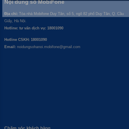
Nội dung số
MobiFone
GỬI
Địa chỉ:
Tòa nhà Mobifone Duy Tân, số 5, ngõ 82 phố Duy Tân, Q. Cầu
Giấy, Hà Nội.
Hotline: tư vấn dịch vụ: 18001090
Hotline CSKH: 18001090
Email:
noidungsohanoi.mobifone@gmail.com
Chăm sóc khách hàng