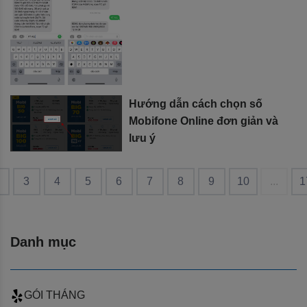
Hướng dẫn cách chọn số
Mobifone Online đơn giản và
lưu ý
3
4
5
6
7
8
9
10
...
1
Danh mục
GÓI THÁNG