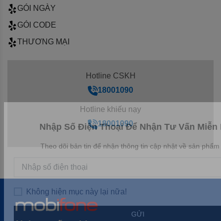
GÓI NGÀY
GÓI CODE
THƯƠNG MẠI
Hotline CSKH
18001090
Hotline khiếu nạy
18001090
Nhập Số Điện Thoại Để Nhận Tư Vấn Miễn 
Theo dõi bản tin để nhận thông tin cập nhật về sản phẩm
Không hiện mục này lại nữa!