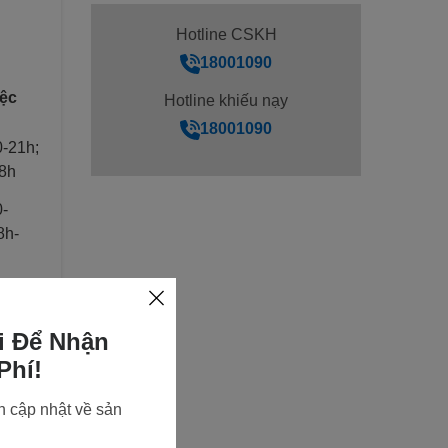
Hotline CSKH
18001090
iệc
Hotline khiếu nạy
18001090
0-21h;
8h
0-
8h-
0-20h;
8h
i Để Nhận
Phí!
n cập nhật về sản