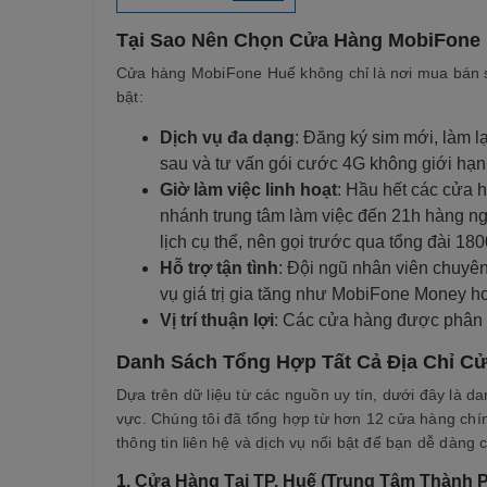
Tại Sao Nên Chọn Cửa Hàng MobiFone 
Cửa hàng MobiFone Huế không chỉ là nơi mua bán sim
bật:
Dịch vụ đa dạng
: Đăng ký sim mới, làm l
sau và tư vấn gói cước 4G không giới hạn
Giờ làm việc linh hoạt
: Hầu hết các cửa 
nhánh trung tâm làm việc đến 21h hàng ngà
lịch cụ thể, nên gọi trước qua tổng đài 1
Hỗ trợ tận tình
: Đội ngũ nhân viên chuyê
vụ giá trị gia tăng như MobiFone Money ho
Vị trí thuận lợi
: Các cửa hàng được phân b
Danh Sách Tổng Hợp Tất Cả Địa Chỉ C
Dựa trên dữ liệu từ các nguồn uy tín, dưới đây là d
vực. Chúng tôi đã tổng hợp từ hơn 12 cửa hàng chín
thông tin liên hệ và dịch vụ nổi bật để bạn dễ dàng 
1.
Cửa Hàng Tại TP. Huế (Trung Tâm Thành 