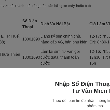
vực nội thành, dễ dàng tiếp cận bằng xe máy hoặc ô tô.
Số Điện
Dịch Vụ Nổi Bật
Giờ Làm V
Thoại
, TP. Huế,
Đăng ký sim chính chủ,
T2-T7: 7h3
18001090
38)
nâng cấp 4G, bán phụ kiện
CN: 8h30-1
Làm lại sim, tư vấn gói
T2-T6: 7h3
 Thừa Thiên
18001090
cước data, thanh toán
17h30; T7: 
cước
16h
trung tâm),
Chuyển mạng giữ số, đăng
T2-T7: 7h3
18001090
ký eSIM
CN: 8h30-1
Nhập Số Điện Thoạ
g Thủy
Tư Vấn Miễn 
 chính như Nguyễn Tất Thành.
Theo dõi bản tin để nhận thông ti
phẩm mới.
Số Điện