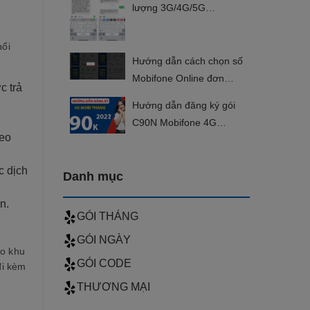
lượng 3G/4G/5G
Mobifone đơn giản
nổi
Hướng dẫn cách chọn số
Mobifone Online đơn
c trả
giản và lưu ý
Hướng dẫn đăng ký gói
C90N Mobifone 4G
heo
nhanh chóng
c dịch
Danh mục
n.
GÓI THÁNG
GÓI NGÀY
eo khu
GÓI CODE
đi kèm
THƯƠNG MẠI