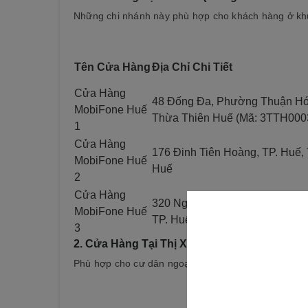
Những chi nhánh này phù hợp cho khách hàng ở khu 
Tên Cửa Hàng
Địa Chỉ Chi Tiết
Cửa Hàng
48 Đống Đa, Phường Thuận Hóa
MobiFone Huế
Thừa Thiên Huế (Mã: 3TTH000
1
Cửa Hàng
176 Đinh Tiên Hoàng, TP. Huế,
MobiFone Huế
Huế
2
Cửa Hàng
320 Nguyễn Thị Minh Khai (gần 
MobiFone Huế
TP. Huế (Địa chỉ cũ: Phường 5)
3
2.
Cửa Hàng Tại Thị Xã Hương Trà Và Hươn
Phù hợp cho cư dân ngoại ô, gần các tuyến đường