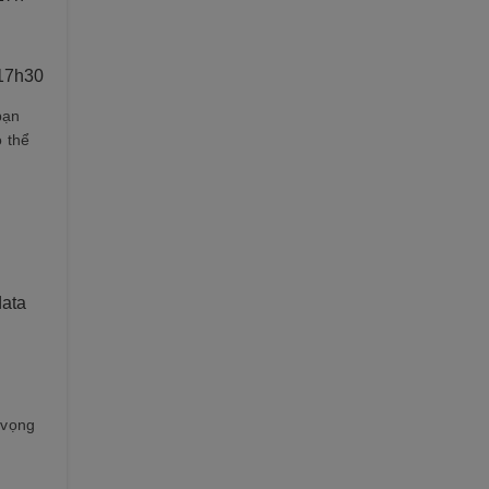
:
17h30
bạn
ó thể
data
 vọng