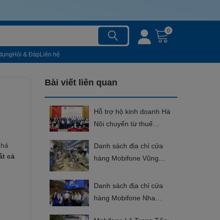
0
dụng
Hỏi & Đáp
Liên hệ
Bài viết liên quan
Hỗ trợ hộ kinh doanh Hà
Nội chuyển từ thuế
khoán sang kê khai
phá
Danh sách địa chỉ cửa
ất cả
hàng Mobifone Vũng
Tàu mới nhất
Danh sách địa chỉ cửa
hàng Mobifone Nha
Trang mới nhất