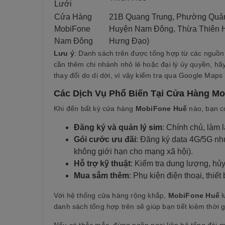
Lưới
Cửa Hàng
21B Quang Trung, Phường Quảng
MobiFone
Huyện Nam Đông, Thừa Thiên Hu
Nam Đông
Hưng Đạo)
Lưu ý
: Danh sách trên được tổng hợp từ các nguồ
cần thêm chi nhánh nhỏ lẻ hoặc đại lý ủy quyền, hã
thay đổi do di dời, vì vậy kiểm tra qua Google Map
Các Dịch Vụ Phổ Biến Tại Cửa Hàng M
Khi đến bất kỳ cửa hàng
MobiFone Huế
nào, bạn có
Đăng ký và quản lý sim
: Chính chủ, làm 
Gói cước ưu đãi
: Đăng ký data 4G/5G nh
không giới hạn cho mạng xã hội).
Hỗ trợ kỹ thuật
: Kiểm tra dung lượng, hủ
Mua sắm thêm
: Phụ kiện điện thoại, thiế
Với hệ thống cửa hàng rộng khắp,
MobiFone Huế
l
danh sách tổng hợp trên sẽ giúp bạn tiết kiệm thời g