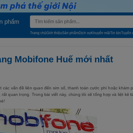
n phẩm
Trang chủ
Giới thiệu
Sản phẩm
Dịch vụ
Khuyến mãi
Tin tức
Tuyển 
àng Mobifone Huế mới nhất
t các vấn đề liên quan đến sim số, thanh toán cước phí hoặc khám 
 rất quan trọng. Trong bài viết này, chúng tôi sẽ tổng hợp và liệt kê
t
hé!