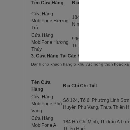
Tên Cửa Hàng
Địa Chỉ Chi Tiết
Cửa Hàng
184A Quốc Lộ 49, Thôn Vĩn
MobiFone Hương
Ninh, Huyện Hương Trà, T
Trà
Cửa Hàng
996 Nguyễn Tất Thành, TX
MobiFone Hương
Thiên Huế
Thủy
3.
Cửa Hàng Tại Các Huyện Khác (Phú Vang,
Dành cho khách hàng ở khu vực nông thôn hoặc xa t
Tên Cửa
Địa Chỉ Chi Tiết
Hàng
Cửa Hàng
Số 124, Tổ 6, Phường Linh Sơn 
MobiFone Phú
Huyện Phú Vang, Thừa Thiên H
Vang
Cửa Hàng
184 Hồ Chí Minh, Thị trấn A Lư
MobiFone A
Thiên Huế