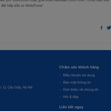
miễn phí 18001090 hoặc ghé thăm website chính thức. Chúc bạn trải
 đãi hấp dẫn từ MobiFone!
Chăm sóc khách hàng
Điều khoản sử dụng
Bảo mật thông tin
, Q. Cầu Giấy, Hà Nội.
Giới thiệu về chúng tôi
Hỏi & đáp
Liên kết ngay