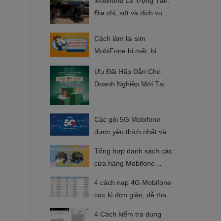
Mobifone Lê Trọng Tấn:
Địa chỉ, sđt và dịch vụ
nổi bật
Cách làm lại sim
MobiFone bị mất, bị
khóa, hỏng đơn giản
Ưu Đãi Hấp Dẫn Cho
Doanh Nghiệp Mới Tại
BIDV
Các gói 5G Mobifone
được yêu thích nhất và
cách đăng ký
Tổng hợp danh sách các
cửa hàng Mobifone
Quận 2 2025
4 cách nạp 4G Mobifone
cực kì đơn giản, dễ thao
tác 2025
4 Cách kiểm tra dung