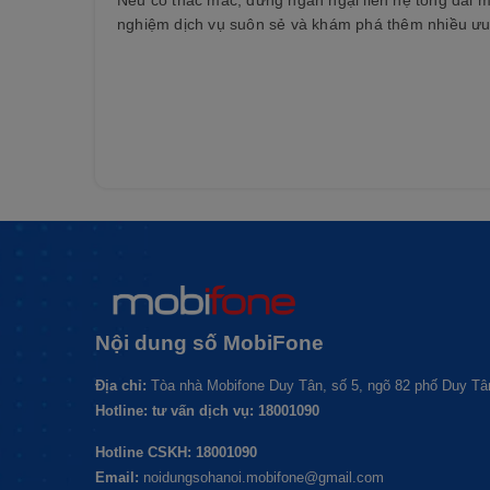
Nếu có thắc mắc, đừng ngần ngại liên hệ tổng đài 
nghiệm dịch vụ suôn sẻ và khám phá thêm nhiều ưu
Nội dung số
MobiFone
Địa chỉ:
Tòa nhà Mobifone Duy Tân, số 5, ngõ 82 phố Duy Tân
Hotline: tư vấn dịch vụ: 18001090
Hotline CSKH: 18001090
Email:
noidungsohanoi.mobifone@gmail.com