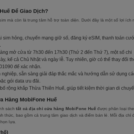
Huế Để Giao Dịch?
 mà còn là trung tâm hỗ trợ toàn diện. Dưới đây là một số lợi ích 
ại sim hỏng, chuyển mạng giữ số, đăng ký eSIM, thanh toán cướ
.
hàng mở cửa từ 7h30 đến 17h30 (Thứ 2 đến Thứ 7), một số chi
y, kể cả Chủ Nhật và ngày lễ. Tuy nhiên, giờ có thể thay đổi t
8001090 để xác nhận.
n nghiệp, sẵn sàng giải đáp thắc mắc và hướng dẫn sử dụng cá
ặc gói data ưu đãi.
ố rộng khắp Thừa Thiên Huế, giúp tiết kiệm thời gian di chuyể
ửa Hàng MobiFone Huế
anh sách
tất cả địa chỉ cửa hàng MobiFone Huế
được phân loại th
h thức, bao gồm cả trung tâm giao dịch và điểm bán lẻ. Mỗi địa chỉ 
chọn lựa.
Phố)