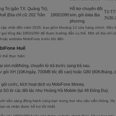
 Trị (gần TX. Quảng Trị),
Hỗ trợ chuyển đổi
T2-T7
ế (Địa chỉ cũ: 202 Trần
18001090
sim, gói data địa
7h30-
phương
n cập nhật đến năm 2025, bao gồm khoảng 12 cửa hàng chính. Nếu 
y gọi tổng đài 18001090 để được hướng dẫn cụ thể. Một số địa chỉ c
s hoặc website MobiFone trước khi đến.
obiFone Huế
 thể thực hiện:
lại sim mất/hỏng, chuyển từ trả trước sang trả sau.
ư gói XH (10K/ngày, 700MB tốc độ cao) hoặc G80 (80K/tháng, 
y gói cước, kích hoạt dịch vụ MobiFone Money.
t bị 5G từ các đối tác như Hoàng Hà Mobile (tại 48 Đống Đa).
uôn sẵn sàng đồng hành cùng bạn trong mọi nhu cầu viễn thông. Hy
ian và nhận được hỗ trợ tốt nhất.