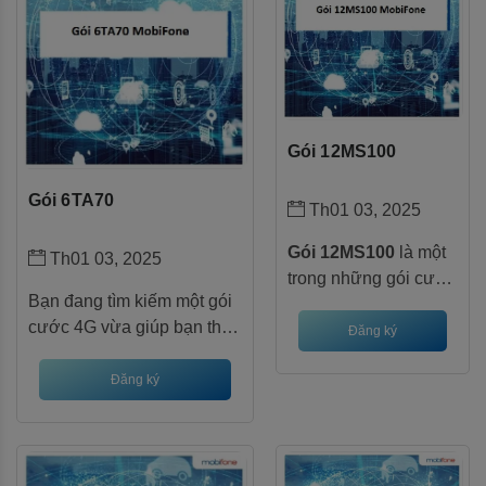
Gói 12MS100
Gói 6TA70
Th01 03, 2025
Gói 12MS100
là một
Th01 03, 2025
trong những gói cước
Bạn đang tìm kiếm một gói
4G hấp dẫn của
cước 4G vừa giúp bạn thỏa
MobiFone, được thiết
Đăng ký
sức lướt web, xem phim
kế dành riêng cho
mà còn hỗ trợ đắc lực cho
Đăng ký
những khách hàng có
việc học tiếng Anh?
Gói
nhu cầu sử dụng data
6TA70 MobiFone
chính là
lớn, thường xuyên
giải pháp hoàn hảo dành
truy cập mạng xã hội
cho bạn!