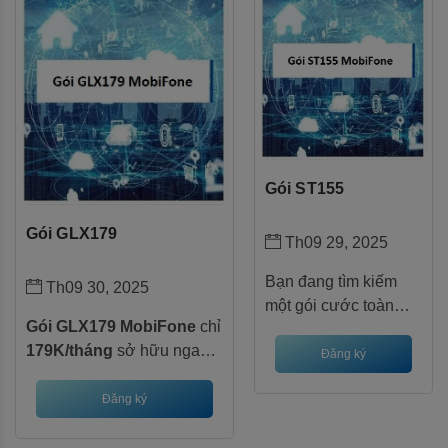
3 tháng!
Gói ST155
Gói GLX179
Th09 29, 2025
Bạn đang tìm kiếm
Th09 30, 2025
một gói cước toàn
Gói GLX179 MobiFone
chỉ
diện với Data tốc độ
179K/tháng
sở hữu ngay
cao, ưu đãi mạng xã
Đăng ký
8GB Data/ngày
, miễn phí
hội và tiện ích thông
gọi nội mạng &
150 phút
Đăng ký
minh? Gói cước
ngoại mạng
. Kèm tài
ST155
của MobiFone
khoản xem phim
Galaxy