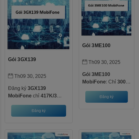
Gói 3ME100
Gói 3GX139
Th09 30, 2025
Gói 3ME100
Th09 30, 2025
MobiFone
: Chỉ
300K
Đăng ký
3GX139
dùng
90 ngày
, nhận
MobiFone
chỉ
417K/3
tổng
90GB Data
và
Đăng ký
tháng
để có
6GB Data tốc
miễn phí truy cập
độ cao mỗi ngày
. Thỏa
Đăng ký
Facebook, YouTube,
sức xem phim Galaxy Play
TikTok KHÔNG GIỚI
miễn phí Data không giới
HẠN. Tặng ngay tài
hạn!
khoản học tiếng Anh