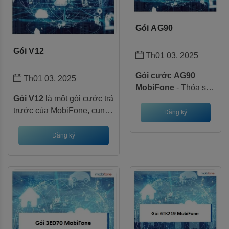
Gói AG90
Gói V12
Th01 03, 2025
Gói cước AG90
Th01 03, 2025
MobiFone
- Thỏa sức
Gói V12
là một gói cước trả
lướt web với 30GB
trước của MobiFone, cung
data tốc độ cao mỗi
Đăng ký
cấp cho bạn 8GB data tốc
tháng chỉ với
độ cao mỗi ngày để thoải
Đăng ký
90.000đ. Đăng ký
mái lướt web, xem phim,
ngay để tận hưởng
nghe nhạc,... Bên cạnh đó,
ưu đãi hấp dẫn!
gói cước này còn đi kèm
với nhiều ưu đãi hấp dẫn
khác như miễn phí gọi nội
mạng, miễn phí tin nhắn và
miễn phí xem VieON.