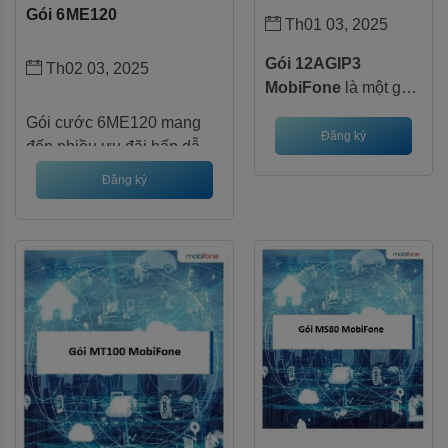
Gói 6ME120
Th01 03, 2025
Gói 12AGIP3
Th02 03, 2025
MobiFone
là một gói
cước đặc biệt dành
Gói cước 6ME120 mang
riêng cho khách hàng
Đăng ký
đến nhiều ưu đãi hấp dẫn
là nông dân, mang
dành cho khách hàng, giúp
Đăng ký
đến nhiều ưu đãi hấp
bạn tận hưởng trải nghiệm
dẫn để hỗ trợ công
sử dụng dịch vụ di động
việc sản xuất nông
tiện lợi với chi phí tiết kiệm
nghiệp. Với gói cước
này, bạn không chỉ
được cung cấp dung
lượng data lớn để
truy cập thông tin
nông nghiệp mà còn
được sử dụng dịch vụ
mobiAgri tiện ích.