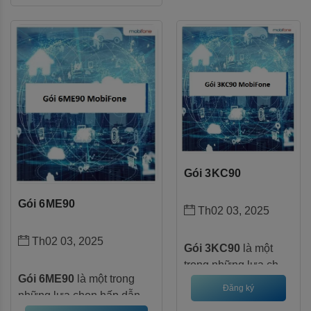
cước này, bạn sẽ
được tận hưởng
180GB data tốc độ
cao trong 6 tháng, đặc
biệt không giới hạn
dung lượng truy cập
YouTube.
Gói 3KC90
Gói 6ME90
Th02 03, 2025
Th02 03, 2025
Gói 3KC90
là một
trong những lựa chọn
Gói 6ME90
là một trong
hấp dẫn của
Đăng ký
những lựa chọn hấp dẫn
MobiFone, đặc biệt