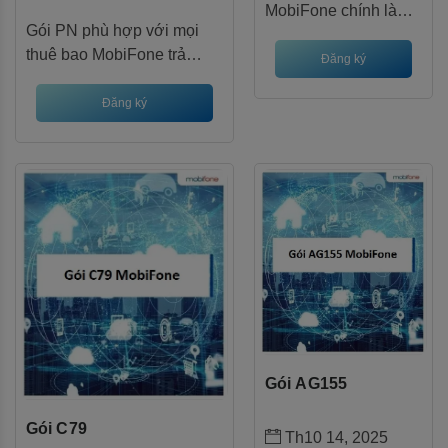
MobiFone chính là
Gói PN phù hợp với mọi
lựa chọn lý tưởng
thuê bao MobiFone trả
dành cho những ai
Đăng ký
trước hoặc trả sau đang
muốn tiết kiệm chi phí
hoạt động hai chiều, không
Đăng ký
mà vẫn thỏa sức lướt
giới hạn độ tuổi. Đây là giải
web, xem video và
pháp hoàn hảo cho học
liên lạc hàng ngày.
sinh, sinh viên hoặc nhân
Với giá chỉ 390.000
viên văn phòng muốn cân
VNĐ cho 3 tháng, gói
bằng giữa công việc và giải
cước này mang đến
trí mà không cần đầu tư gói
combo ưu đãi
dài hạn.
"khủng" lên đến
90GB data (tương
đương 1GB/ngày),
miễn phí gọi nội mạng
dưới 10 phút/cuộc và
Gói AG155
30 phút ngoại mạng
mỗi tháng.
Gói C79
Th10 14, 2025