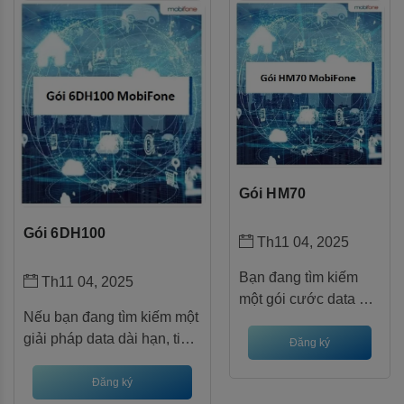
dành cho bạn! Với mức giá
tưởng dành cho
chỉ 540.000đ cho 180 ngày
những thuê bao di
sử dụng, bạn sẽ nhận ngay
động cần dung lượng
1GB data tốc độ cao mỗi
lớn mà không muốn
ngày cùng quyền truy cập
đăng ký hàng tháng.
miễn phí VieON VIP – kho
Với chu kỳ sử dụng
giải trí khổng lồ với hàng
lên đến 6 tháng, gói
ngàn bộ phim, chương trình
cước này giúp bạn
truyền hình và thể thao đỉnh
duy trì kết nối ổn định
Gói HM70
cao.
mà không lo hết data
giữa chừng.
Gói 6DH100
Th11 04, 2025
Bạn đang tìm kiếm
Th11 04, 2025
một gói cước data giá
Nếu bạn đang tìm kiếm một
rẻ nhưng dung lượng
giải pháp data dài hạn, tiết
lớn để học tập, giải trí
Đăng ký
kiệm chi phí mà vẫn đảm
và làm việc trực
bảo tốc độ cao, gói
Đăng ký
tuyến? Gói HM70
6DH100 Mobifone chính là