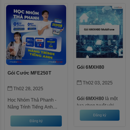
là lựa chọn lý tưởng,
Play
cao cấp! Đăng ký
cung cấp combo ưu
ngay!
đãi vượt trội, giúp bạn
duy trì kết nối mượt
mà và khám phá thế
giới số không giới
hạn.
Gói 6MXH80
Gói Cước MFE250T
Th02 03, 2025
Th02 28, 2025
Gói 6MXH80
là một
Học Nhóm Thả Phanh -
lựa chọn tuyệt vời
Nâng Trình Tiếng Anh
dành cho những ai
Cùng MobiFone MFE250T
Đăng ký
yêu thích xem video
Đăng ký
trên YouTube. Với gói