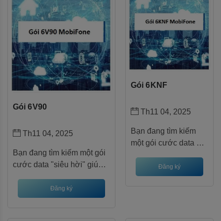
các ứng dụng phổ
biến như TikTok,
YouTube và
Facebook. Gói cước
này được thiết kế
dành riêng cho những
ai yêu thích nội dung
Gói 6KNF
giải trí trực tuyến, giúp
bạn "thả ga" mà
Gói 6V90
Th11 04, 2025
không phải lo lắng về
chi phí phát sinh.
Bạn đang tìm kiếm
Th11 04, 2025
một gói cước data dài
Bạn đang tìm kiếm một gói
hạn, tiết kiệm chi phí
cước data "siêu hời" giúp
cho nhu cầu lướt
Đăng ký
thỏa sức lướt web, xem
web, xem video và
phim mà không lo hết dung
Đăng ký
làm việc trực tuyến?
lượng? Gói 6V90 Mobifone
Gói 6KNF Mobifone
chính là lựa chọn lý tưởng
chính là lựa chọn lý