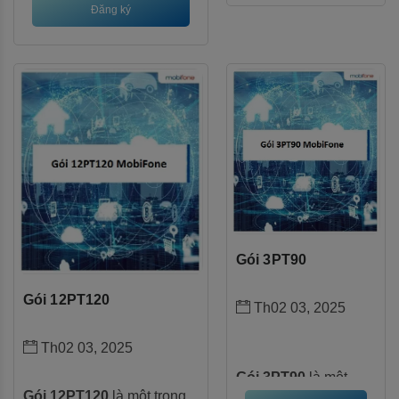
của MobiFone, đặc biệt phù
phù hợp với những
Đăng ký
hợp với những khách hàng
khách hàng có nhu
có nhu cầu sử dụng data
cầu sử dụng vừa phải
vừa phải và muốn tiết kiệm
và muốn tiết kiệm chi
chi phí. Với gói cước này,
phí. Với gói cước này,
bạn không chỉ được cung
bạn không chỉ được
cấp một lượng data ổn định
cung cấp một lượng
mà còn có thêm phút gọi
data ổn định mà còn
miễn phí.
có thêm phút gọi miễn
phí.
Gói 3PT90
Gói 12PT120
Th02 03, 2025
Th02 03, 2025
Gói 3PT90
là một
Gói 12PT120
là một trong
trong những lựa chọn