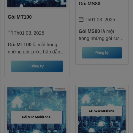
Gói MS80
Gói MT100
Th01 03, 2025
Gói MS80
là một
Th01 03, 2025
trong những gói cước
Gói MT100
là một trong
4G hấp dẫn của
những gói cước hấp dẫn
MobiFone, đặc biệt
Đăng ký
của MobiFone, đặc biệt
phù hợp với những
dành cho những khách
Đăng ký
bạn trẻ có nhu cầu sử
hàng thường xuyên tham
dụng internet cao. Với
gia các cuộc họp trực
gói cước này, bạn sẽ
tuyến. Với gói cước này,
được tận hưởng tốc
bạn sẽ được tận hưởng
độ mạng siêu nhanh
dung lượng data khủng và
và dung lượng data
miễn phí hoàn toàn cho
khổng lồ để thoải mái
dịch vụ họp trực tuyến
lướt web, xem phim,
Meet.
chơi game...