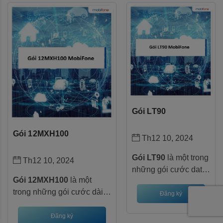
miễn phí data khi truy cập
cước phí 120.000
Facebook và ClipTV, giúp
đồng/tháng, bạn sẽ
bạn thoải mái lướt web,
được tận hưởng
xem phim, nghe nhạc mà
những ưu đãi hấp
không lo tốn kém.
dẫn
Gói LT90
Gói 12MXH100
Th12 10, 2024
Gói LT90
là một trong
Th12 10, 2024
những gói cước data
Gói 12MXH100
là một
phổ biến của
trong những gói cước dài
MobiFone, đặc biệt
Đăng ký
hạn hấp dẫn của
phù hợp với học sinh,
MobiFone, dành cho những
Đăng ký
sinh viên và những