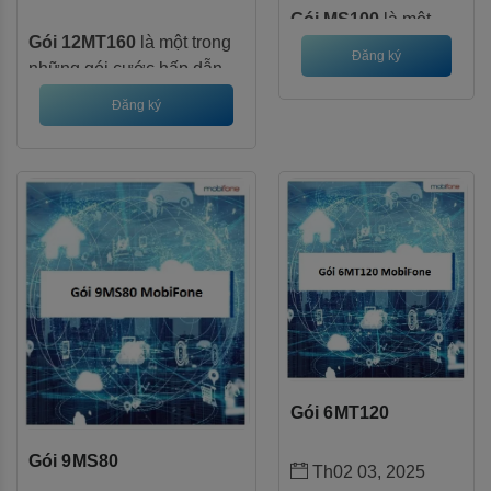
Gói MS100
là một
Gói 12MT160
là một trong
trong những gói cước
Đăng ký
những gói cước hấp dẫn
hấp dẫn của
nhất của MobiFone, dành
MobiFone, dành cho
Đăng ký
cho những khách hàng có
những khách hàng có
nhu cầu sử dụng data lớn
nhu cầu sử dụng data
trong thời gian dài. Với gói
lớn và muốn trải
cước này, bạn sẽ được trải
nghiệm nhiều dịch vụ
nghiệm một năm sử dụng
đi kèm. Với gói cước
dịch vụ di động thật sự
này, bạn không chỉ
thoải mái.
được cung cấp lượng
data khổng lồ mà còn
được miễn phí nhiều
dịch vụ hấp dẫn khác.
Gói 6MT120
Gói 9MS80
Th02 03, 2025