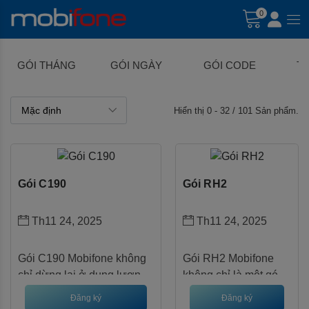
0
GÓI THÁNG
GÓI NGÀY
GÓI CODE
T
Hiển thị 0 - 32 / 101 Sản phẩm.
Gói C190
Gói RH2
Th11 24, 2025
Th11 24, 2025
Gói C190 Mobifone không 
Gói RH2 Mobifone 
chỉ dừng lại ở dung lượng 
không chỉ là một gói 
data lớn mà còn tích hợp 
data roaming thông 
Đăng ký
Đăng ký
ưu đãi thoại hấp dẫn, phù 
thường mà còn là 