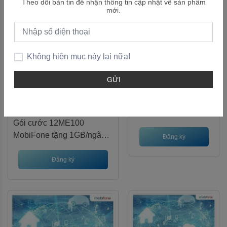
Theo dõi bản tin để nhận thông tin cập nhật về sản phẩm
mới.
Gói ME125
Không hiện mục này lại nữa!
Gói 12ME100
GỬI
Th09 30, 2025
Với mức phí hợp lý,
Th10 06, 2025
gói ME125
không chỉ
Gói cước 12ME100
cung cấp lượng Data
MobiFone tặng 1GB/ngày
khủng mỗi ngày mà
Đăng ký
truy cập Internet tốc độ cao,
còn tặng kèm tài
không giới hạn TikTok,
Đăng ký
khoản học tiếng Anh
YouTube, Facebook và
chất lượng, giúp bạn
miễn phí tài khoản học
vừa giải trí, vừa nâng
tiếng Anh Mobienglish.vn.
cao kiến thức hiệu
quả.