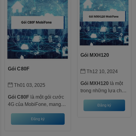
và giải trí trực tuyến.
Gói MXH120
Gói C80F
Th12 10, 2024
Gói MXH120
là một
Th01 03, 2025
trong những lựa chọn
Gói C80F
là một gói cước
hấp dẫn của
4G của MobiFone, mang
MobiFone dành cho
Đăng ký
đến cho bạn 30GB data tốc
những ai yêu thích
độ cao mỗi tháng, tương
Đăng ký
các mạng xã hội và
đương với 1GB/ngày. Đặc
có nhu cầu sử dụng
biệt hơn, gói cước này còn
data lớn. Với mức