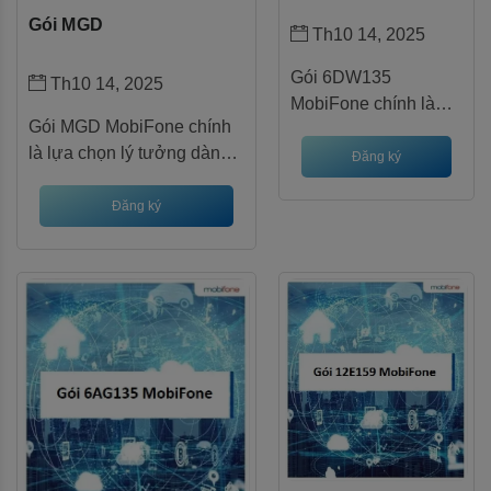
Gói MGD
Th10 14, 2025
Gói 6DW135
Th10 14, 2025
MobiFone chính là
Gói MGD MobiFone chính
giải pháp hoàn hảo,
là lựa chọn lý tưởng dành
mang đến 6GB data
Đăng ký
cho bạn! Với ưu đãi lên
tốc độ cao mỗi ngày
đến hàng trăm GB/tháng
Đăng ký
(tổng cộng
chỉ từ 50.000đ, gói MGD
180GB/tháng) chỉ với
giúp bạn kết nối không giới
mức giá hấp dẫn
hạn mà vẫn kiểm soát chi
135.000đ/tháng.
phí hiệu quả.
Không chỉ dừng lại ở
data dồi dào, gói
cước này còn tích
hợp ưu đãi đặc biệt
từ ứng dụng Voiz FM,
giúp bạn nghe
podcast và sách nói