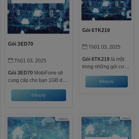
Gói 6TK219
Gói 3ED70
Th01 03, 2025
Gói 6TK219
là một
Th01 03, 2025
trong những gói cước
Gói 3ED70
MobiFone sẽ
data hấp dẫn nhất
cung cấp cho bạn 1GB data
của MobiFone, dành
Đăng ký
mỗi ngày, đủ để bạn học
cho những khách
tập, giải trí thả ga. Đặc biệt,
Đăng ký
hàng có nhu cầu sử
với tài khoản MobiEdu
dụng internet tốc độ
miễn phí, kho tàng kiến
cao với dung lượng
thức sẽ luôn mở rộng chào
lớn.
đón bạn. Nhanh tay đăng
ký để trải nghiệm ngay!