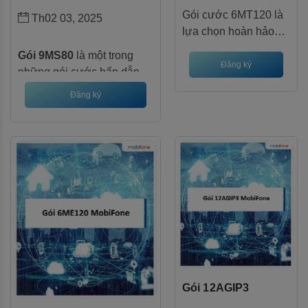
Gói cước 6MT120 là
Th02 03, 2025
lựa chọn hoàn hảo
cho những khách
Gói 9MS80
là một trong
hàng có nhu cầu sử
Đăng ký
những gói cước hấp dẫn
dụng data lớn, gọi nội
của MobiFone, dành cho
Đăng ký
mạng và ngoại mạng
những khách hàng có nhu
nhiều, đồng thời
cầu sử dụng data lớn trong
thường xuyên tham
thời gian dài. Với 1GB data
gia các cuộc họp trực
tốc độ cao mỗi ngày, bạn
tuyến.
hoàn toàn yên tâm tận
hưởng mọi hoạt động trực
tuyến như xem phim, nghe
nhạc, lướt web, chơi
game,... mà không lo bị
gián đoạn.
Gói 12AGIP3