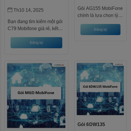
Gói AG155 MobiFone
Th10 14, 2025
chính là lựa chọn lý
Bạn đang tìm kiếm một gói
tưởng dành cho bạn
C79 Mobifone giá rẻ, kết
– với dung lượng
Đăng ký
hợp thoại nội mạng ngoại
data lên đến
mạng và data 3G/4G để sử
Đăng ký
180GB/tháng chỉ với
dụng hàng ngày? Với chi
mức giá 155.000
phí chỉ 79.000 VNĐ/tháng,
VNĐ, kèm theo các
gói cước này mang đến ưu
tiện ích hấp dẫn như
đãi hấp dẫn: 790 phút gọi
miễn phí gọi nội mạng
nội mạng, 39 phút ngoại
và ưu đãi mạng xã
mạng và 790MB data tốc
hội.
độ cao.
Gói 6DW135