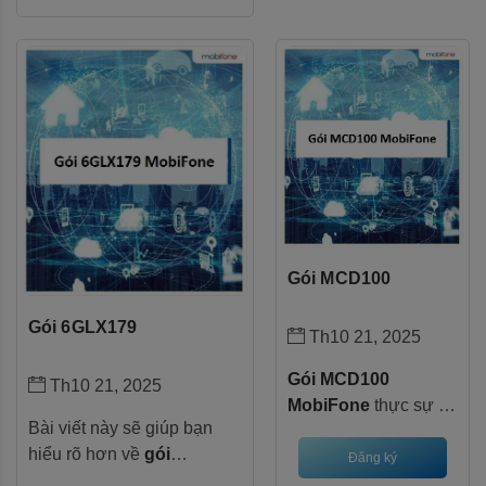
Mobifone chính là lựa
lựa chọn lý tưởng. Với ưu
chọn lý tưởng! Với
đãi lên đến 4GB data tốc độ
mức phí chỉ 70.000
cao mỗi ngày, tương
đồng/tháng, bạn nhận
đương tổng cộng 840GB
ngay 1GB data tốc độ
trong 7 tháng, gói cước này
cao mỗi ngày (tổng
không chỉ giúp bạn "thả ga"
30GB/tháng) cùng tài
lướt web mà còn tặng kèm
khoản học tập miễn
tài khoản học tiếng Anh
phí từ MobiEdu.
miễn phí – một lợi ích kép
cho cả công việc và phát
Gói MCD100
triển bản thân.
Gói 6GLX179
Th10 21, 2025
Gói MCD100
Th10 21, 2025
MobiFone
thực sự là
Bài viết này sẽ giúp bạn
"người bạn đồng
hiểu rõ hơn về
gói
hành" lý tưởng với
Đăng ký
6GLX179 Mobifone
, từ ưu
giá 100.000đ/tháng