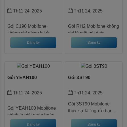
Th11 24, 2025
Th11 24, 2025
Gói C190 Mobifone 
Gói RH2 Mobifone không 
không chỉ dừng lại ở 
chỉ là một gói data 
dung lượng data lớn mà 
roaming thông thường 
Đăng ký
Đăng ký
còn tích hợp ưu đãi thoại 
mà còn là người bạn 
hấp dẫn, phù hợp cho 
đồng hành đáng tin cậy 
sinh viên, nhân viên văn 
cho mọi hành trình quốc 
phòng hay freelancer cần 
tế. Với 5GB data tại 106 
kết nối liên tục.
quốc gia chỉ 500.000 
Gói YEAH100
Gói 3ST90
VNĐ/15 ngày, bạn sẽ tiết 
kiệm chi phí mà vẫn giữ 
Th11 24, 2025
Th11 24, 2025
kết nối mượt mà. Đừng 
chần chừ, soạn DK RH2 
Gói 3ST90 Mobifone
gửi 9199 ngay để chuẩn 
Gói YEAH100 Mobifone 
thực sự là "người bạn
bị cho chuyến đi tiếp 
chính là giải pháp hoàn 
đồng hành" hoàn hảo
theo!
hảo, mang đến 1GB data 
cho nhu cầu data dài hạn
Đăng ký
Đăng ký