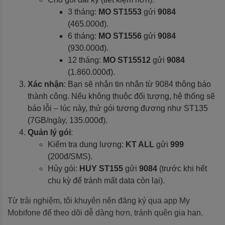
3 tháng:
MO ST1553
gửi
9084
(465.000đ).
6 tháng:
MO ST1556
gửi
9084
(930.000đ).
12 tháng:
MO ST15512
gửi
9084
(1.860.000đ).
Xác nhận
: Bạn sẽ nhận tin nhắn từ 9084 thông báo
thành công. Nếu không thuộc đối tượng, hệ thống sẽ
báo lỗi – lúc này, thử gói tương đương như ST135
(7GB/ngày, 135.000đ).
Quản lý gói
:
Kiểm tra dung lượng:
KT ALL
gửi
999
(200đ/SMS).
Hủy gói:
HUY ST155
gửi
9084
(trước khi hết
chu kỳ để tránh mất data còn lại).
Từ trải nghiệm, tôi khuyên nên đăng ký qua app My
Mobifone để theo dõi dễ dàng hơn, tránh quên gia hạn.