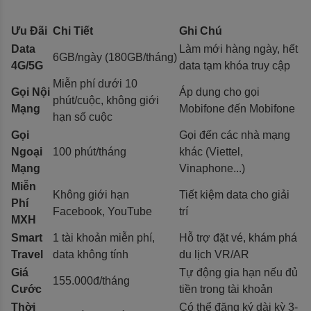
Ưu Đãi
Chi Tiết
Ghi Chú
Data
Làm mới hàng ngày, hết
6GB/ngày (180GB/tháng)
4G/5G
data tạm khóa truy cập
Miễn phí dưới 10
Gọi Nội
Áp dụng cho gọi
phút/cuộc, không giới
Mạng
Mobifone đến Mobifone
hạn số cuộc
Gọi
Gọi đến các nhà mạng
Ngoại
100 phút/tháng
khác (Viettel,
Mạng
Vinaphone...)
Miễn
Không giới hạn
Tiết kiệm data cho giải
Phí
Facebook, YouTube
trí
MXH
Smart
1 tài khoản miễn phí,
Hỗ trợ đặt vé, khám phá
Travel
data không tính
du lịch VR/AR
Giá
Tự động gia hạn nếu đủ
155.000đ/tháng
Cước
tiền trong tài khoản
Thời
Có thể đăng ký dài kỳ 3-