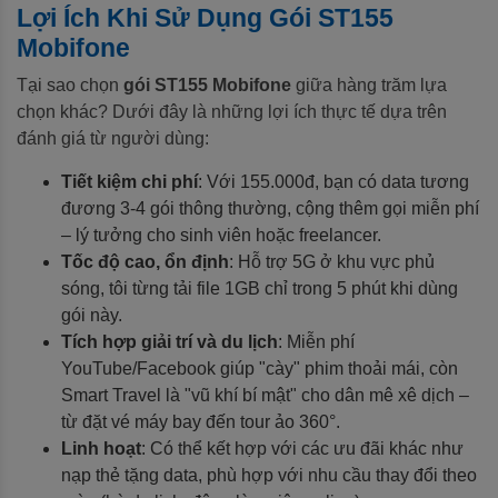
Lợi Ích Khi Sử Dụng Gói ST155
Mobifone
Tại sao chọn
gói ST155 Mobifone
giữa hàng trăm lựa
chọn khác? Dưới đây là những lợi ích thực tế dựa trên
đánh giá từ người dùng:
Tiết kiệm chi phí
: Với 155.000đ, bạn có data tương
đương 3-4 gói thông thường, cộng thêm gọi miễn phí
– lý tưởng cho sinh viên hoặc freelancer.
Tốc độ cao, ổn định
: Hỗ trợ 5G ở khu vực phủ
sóng, tôi từng tải file 1GB chỉ trong 5 phút khi dùng
gói này.
Tích hợp giải trí và du lịch
: Miễn phí
YouTube/Facebook giúp "cày" phim thoải mái, còn
Smart Travel là "vũ khí bí mật" cho dân mê xê dịch –
từ đặt vé máy bay đến tour ảo 360°.
Linh hoạt
: Có thể kết hợp với các ưu đãi khác như
nạp thẻ tặng data, phù hợp với nhu cầu thay đổi theo