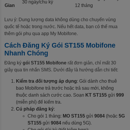
30 ngày/chu kỳ
Gian
12 tháng
Lưu ý: Dung lượng data không dùng cho chuyển vùng
quốc tế hoặc trong nước. Nếu hết data, bạn có thể mua
thêm gói phụ qua app My Mobifone.
Cách Đăng Ký Gói ST155 Mobifone
Nhanh Chóng
Đăng ký
gói ST155 Mobifone
rất đơn giản, chỉ mất 30
giây qua tin nhắn SMS. Dưới đây là hướng dẫn chi tiết:
Kiểm tra đối tượng áp dụng
: Gói dành cho thuê
bao Mobifone trả trước hoặc trả sau mới, không
thuộc danh sách cước cao. Soạn
KT ST155
gửi
999
(miễn phí) để kiểm tra.
Cú pháp đăng ký
:
Cho gói 1 tháng:
MO ST155
gửi
9084
(hoặc
5G
ST155
gửi
9084
nếu dùng 5G).
Cho gói dài kỳ (tiết kiệm hơn):