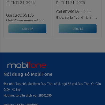
Đừng chần chừ, soạn DK
Th11 21, 2025
Th11 21, 2025
không còn lo lắng về việc 
12E500 gửi 9199 ngay
hết dung lượng giữa 
hôm nay để nhận ưu đãi
Gói 6FV99 Mobifone
chừng. Giá chỉ 3.000.000 
Gói cước 6S135 
siêu hot!
thực sự là "vũ khí bí mật"
VNĐ cho nửa năm sử 
MobiFone mang đến ưu 
cho bất kỳ ai muốn tối ưu
dụng, đây là cơ hội vàng 
đãi khủng với 180GB 
hóa chi phí data mà vẫn
Đăng ký
Đăng ký
để nâng cấp trải nghiệm 
data tốc độ cao mỗi 
tận hưởng đầy đủ tiện ích
di động của bạn.
tháng, tương đương 
hiện đại. Với 420GB
6GB/ngày, chỉ với mức 
data, miễn phí FPT Play
giá 810.000đ cho 6 
và Viber suốt 7 tháng chỉ
tháng.
với 693.000đ, bạn sẽ
không còn lo lắng về việc
hết dung lượng giữa
Nội dung số
MobiFone
chừng.
Địa chỉ:
Tòa nhà Mobifone Duy Tân, số 5, ngõ 82 phố Duy Tân, Q. Cầu
Giấy, Hà Nội.
Hotline: tư vấn dịch vụ: 18001090
Hotline CSKH: 18001090