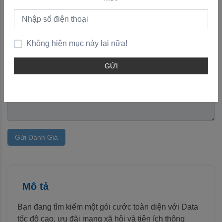
Thêm đánh giá
Vui lòng
đăng nhập
để viết đánh giá!
Không hiện mục này lại nữa!
GỬI
Gửi Đánh Giá
Mô tả
Bạn đang tìm kiếm một gói cước toàn diện với Data
tốc độ cao, ưu đãi mạng xã hội và tiện ích thông