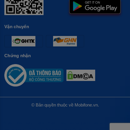
Vận chuyển
Chứng nhận
© Bản quyền thuộc về Mobifone.vn.
Đối tác:
Điện máy Thành Phát
|
Desi Dental
|
ảnh meme bựa
|
Vòng
quay random
|
Phòng khám đa khoa quốc tế Cộng Đồng
|
mấy ngày