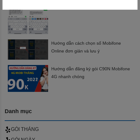
Mobifone đơn giản
Hướng dẫn cách chọn số Mobifone
Online đơn giản và lưu ý
Hướng dẫn đăng ký gói C90N Mobifone
4G nhanh chóng
Danh mục
GÓI THÁNG
GÓI NGÀY